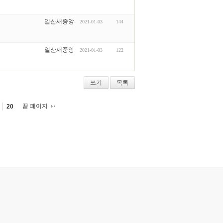
일산새중앙
2021-01-03
144
일산새중앙
2021-01-03
122
쓰기
목록
끝 페이지
20