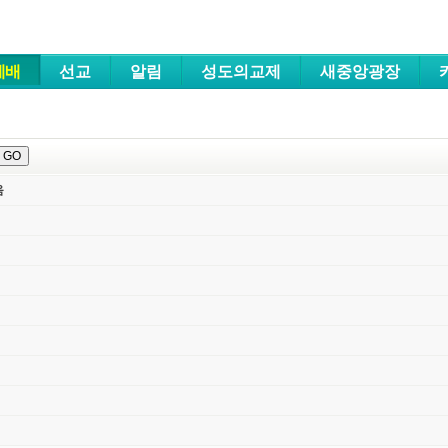
메뉴 건너뛰기
예배
선교
알림
성도의교제
새중앙광장
음