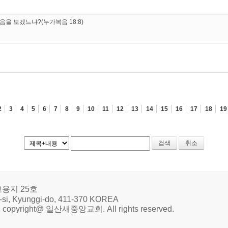
 믿음을 보겠느냐?(누가복음 18:8)
2
3
4
5
6
7
8
9
10
11
12
13
14
15
16
17
18
19
취소
교용지 25호
g-si, Kyunggi-do, 411-370 KOREA
12 copyright@ 일산새중앙교회. All rights reserved.